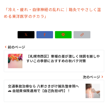
「冷え・疲れ・自律神経の乱れに｜箱灸でやさしく温
める東洋医学のチカラ」
前のページ
投
【札幌市西区】寒暖の差が激しく体調を崩しや
稿
すいこの季節におすすめの秋バテ対策
ナ
ビ
次のページ
ゲ
交通事故治療なら 八軒さきがけ鍼灸整骨院へ
🚗 自賠責保険適用で【自己負担0円】！
ー
シ