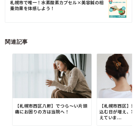
ゲ
札幌市で唯一！水素酸素カプセル×美容鍼の相
乗効果を体感しよう！
ー
シ
ョ
関連記事
ン
【札幌市西区八軒】でつら〜い片頭
【札幌市西区】頭
痛にお困りの方は当院へ！
込む日が増え、寒
えていま...