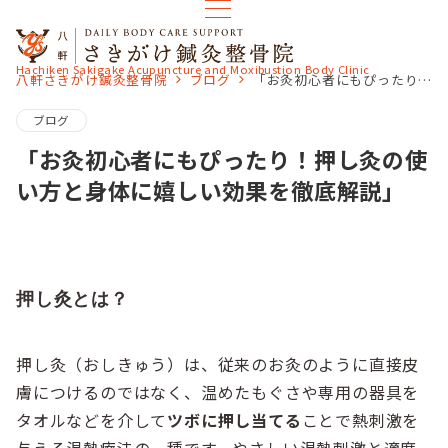
Hachiken Sakigake Acupuncture and Moxibustion Body Clinic
八軒さきがけ鍼灸整骨院
ブログ
「お灸初心者にもぴったり！押し灸の使い方と身体に嬉しい効果を徹底解説」
ブログ
「お灸初心者にもぴったり！押し灸の使
い方と身体に嬉しい効果を徹底解説」
押し灸とは？
押し灸（おしきゅう）は、従来のお灸のように直接皮
膚につけるのではなく、温めたもぐさや専用の器具を
タオルなどを介して
ツボに押し当てる
ことで熱刺激を