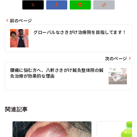
前のページ
投
グローバルなさきがけ治療院を目指してます！
稿
ナ
ビ
次のページ
ゲ
腰痛に悩む方へ、八軒さきがけ鍼灸整体院の鍼
灸治療が効果的な理由
ー
シ
ョ
関連記事
ン