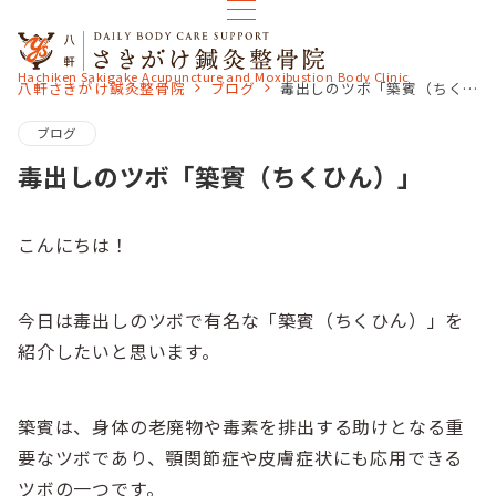
Hachiken Sakigake Acupuncture and Moxibustion Body Clinic
八軒さきがけ鍼灸整骨院
ブログ
毒出しのツボ「築賓（ちくひん）」
ブログ
毒出しのツボ「築賓（ちくひん）」
こんにちは！
今日は毒出しのツボで有名な「築賓（ちくひん）」を
紹介したいと思います。
築賓は、身体の老廃物や毒素を排出する助けとなる重
要なツボであり、顎関節症や皮膚症状にも応用できる
ツボの一つです。