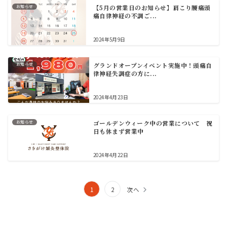
お知らせ
【5月の営業日のお知らせ】肩こり腰痛頭
痛自律神経の不調ご...
2024年5月9日
お知らせ
グランドオープンイベント実施中！頭痛自
律神経失調症の方に...
2024年4月23日
お知らせ
ゴールデンウィーク中の営業について 祝
日も休まず営業中
2024年4月22日
投
1
2
次へ
稿
の