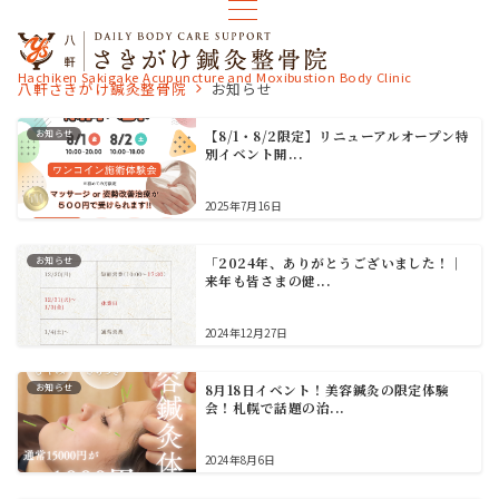
Hachiken Sakigake Acupuncture and Moxibustion Body Clinic
八軒さきがけ鍼灸整骨院
お知らせ
お知らせ
【8/1・8/2限定】リニューアルオープン特
別イベント開...
2025年7月16日
お知らせ
「2024年、ありがとうございました！｜
来年も皆さまの健...
2024年12月27日
お知らせ
8月18日イベント！美容鍼灸の限定体験
会！札幌で話題の治...
2024年8月6日