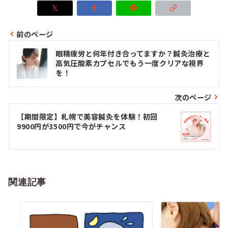
前のページ
投
眼精疲労と何年付き合ってますか？鍼灸治療と
稿
高気圧酸素カプセルでもう一度クリアな視界
を！
ナ
ビ
次のページ
ゲ
【期間限定】札幌で美容鍼灸を体験！初回
9900円が3500円で今がチャンス
ー
シ
ョ
関連記事
ン