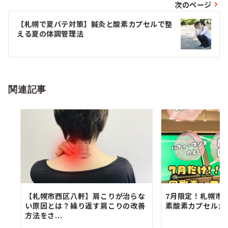
ビ
次のページ
ゲ
【札幌で夏バテ対策】鍼灸と酸素カプセルで整
える夏の体調管理法
ー
シ
ョ
関連記事
ン
【札幌市西区八軒】肩こりが治らな
7月限定！札幌市
い原因とは？繰り返す肩こりの改善
素酸素カプセルが
方法をさ...