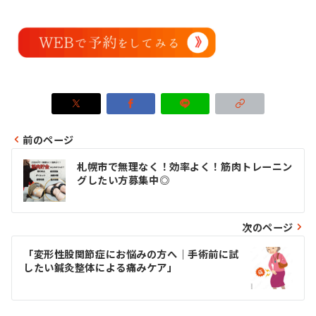
前のページ
投
札幌市で無理なく！効率よく！筋肉トレーニン
稿
グしたい方募集中◎
ナ
ビ
次のページ
ゲ
「変形性股関節症にお悩みの方へ｜手術前に試
したい鍼灸整体による痛みケア」
ー
シ