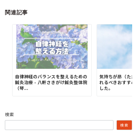
ョ
関連記事
ン
自律神経のバランスを整えるための
気持ちが昂（たか
鍼灸治療 - 八軒さきがけ鍼灸整体院
れるべきおすすめ
（琴...
した。
検索
検索