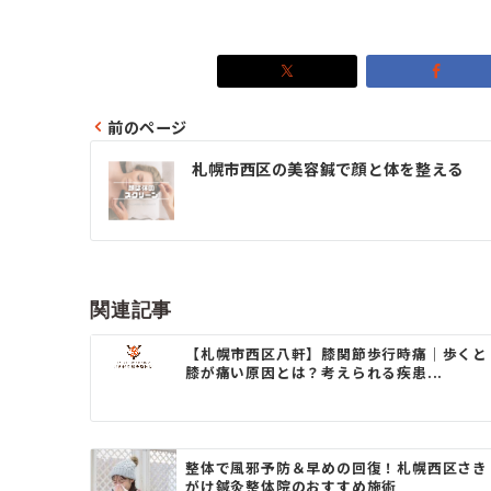
前のページ
投
札幌市西区の美容鍼で顔と体を整える
稿
ナ
ビ
ゲ
関連記事
ー
【札幌市西区八軒】膝関節歩行時痛｜歩くと
膝が痛い原因とは？考えられる疾患...
シ
ョ
ン
整体で風邪予防＆早めの回復！札幌西区さき
がけ鍼灸整体院のおすすめ施術