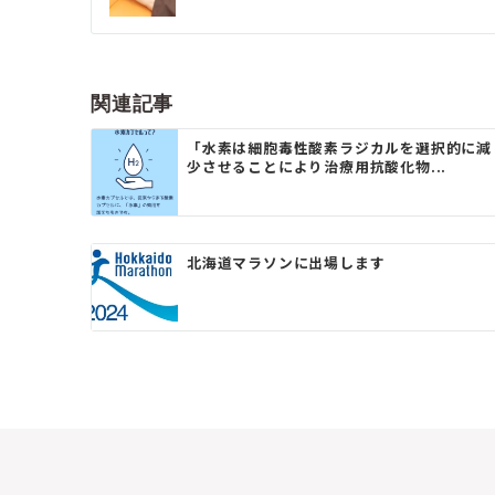
ナ
ビ
ゲ
関連記事
ー
「水素は細胞毒性酸素ラジカルを選択的に減
少させることにより治療用抗酸化物...
シ
ョ
ン
北海道マラソンに出場します