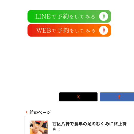
前のページ
投
西区八軒で長年の足のむくみに終止符
稿
を！