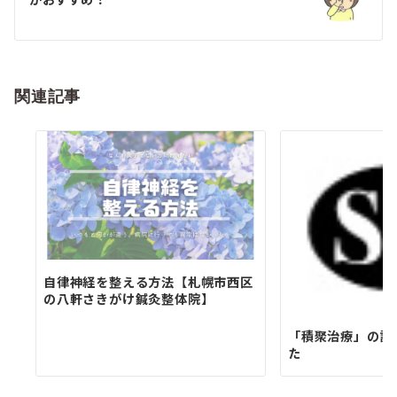
ー
シ
ョ
関連記事
ン
自律神経を整える方法【札幌市西区
の八軒さきがけ鍼灸整体院】
「積聚治療」の講
た