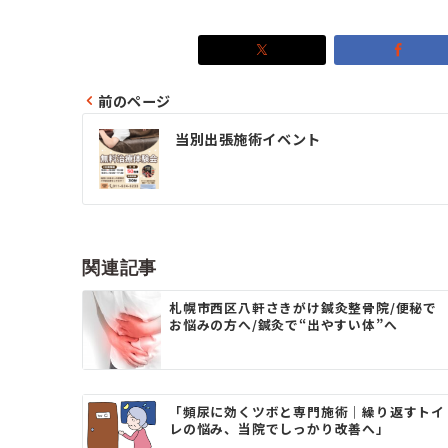
前のページ
投
当別出張施術イベント
稿
ナ
ビ
ゲ
関連記事
ー
札幌市西区八軒さきがけ鍼灸整骨院/便秘で
お悩みの方へ/鍼灸で“出やすい体”へ
シ
ョ
ン
「頻尿に効くツボと専門施術｜繰り返すトイ
レの悩み、当院でしっかり改善へ」