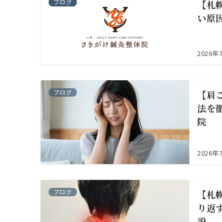
ブログ
【札
い原
2026年
ブログ
【肩
法を
院
2026年
ブログ
【札
り返
説