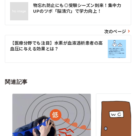
投
物忘れ防止にも◎受験シーズン到来！集中力
稿
UPのツボ「脳清穴」で学力向上！
ナ
ビ
次のページ
ゲ
【医療分野でも注目】水素が血液透析患者の高
血圧に与える効果とは？
ー
シ
ョ
関連記事
ン