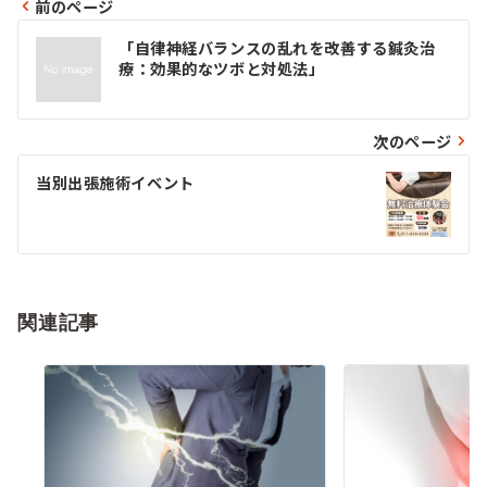
前のページ
投
「自律神経バランスの乱れを改善する鍼灸治
稿
療：効果的なツボと対処法」
ナ
ビ
次のページ
ゲ
当別出張施術イベント
ー
シ
ョ
関連記事
ン