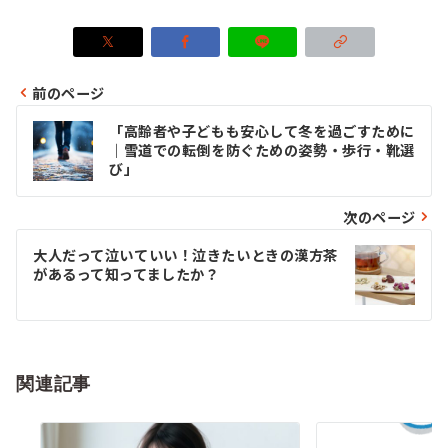
前のページ
投
「高齢者や子どもも安心して冬を過ごすために
稿
｜雪道での転倒を防ぐための姿勢・歩行・靴選
び」
ナ
ビ
次のページ
ゲ
大人だって泣いていい！泣きたいときの漢方茶
があるって知ってましたか？
ー
シ
ョ
関連記事
ン