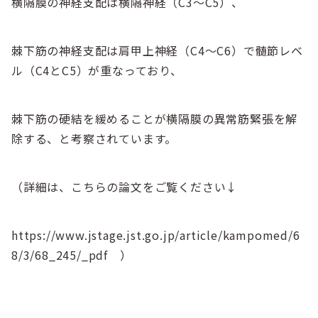
横隔膜の神経支配は横隔神経（C3～C5）、
棘下筋の神経支配は肩甲上神経（C4～C6）で髄節レベ
ル（C4とC5）が重なっており、
棘下筋の硬結を緩めることが横隔膜の異常筋緊張を解
除する、と考察されています。
（詳細は、こちらの論文をご覧ください↓
https://www.jstage.jst.go.jp/article/kampomed/6
8/3/68_245/_pdf ）