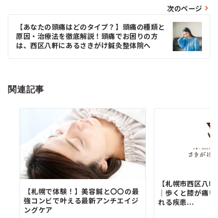
ビ
次のページ
ゲ
【あなたの頭痛はどのタイプ？】頭痛の種類と
原因・治療法を徹底解説！頭痛でお困りの方
ー
は、西区八軒にあるさきがけ鍼灸整体院へ
シ
ョ
関連記事
ン
【札幌市西区八軒
【札幌で体験！】美容鍼と〇〇の最
｜歩くと膝が痛い
強コンビで叶える最新アンチエイジ
れる疾患...
ングケア