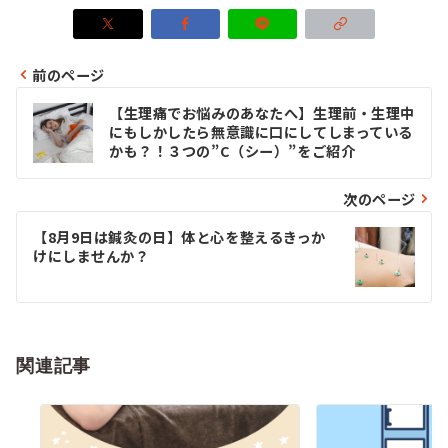
前のページ
投
【生理痛でお悩みのあなたへ】生理前・生理中
稿
にもしかしたら無意識に口にしてしまっている
かも？！３つの”C（シー）”をご紹介
ナ
ビ
次のページ
ゲ
【8月9日は鍼灸の日】体と心を整えるきっか
けにしませんか？
ー
シ
ョ
関連記事
ン